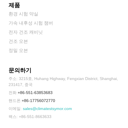
제품
환경 시험 약실
가속 내후성 시험 챔버
전자 건조 캐비닛
건조 오븐
정밀 오븐
문의하기
주소: 3215호, Huhang Highway, Fengxian District, Shanghai,
231417, 중국
전화:
+86-551-63853683
핸드폰:
+86-17756072770
이메일:
sales@climatestsymor.com
팩스: +86-551-8663633