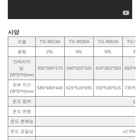
사양
모델
TG-9023A
TG-9030A
TG-9053A
TG-90
용량
25L
35L
50L
80
인테리어
딤.
300*300*270
340*325*325
420*350*350
450*40
(W*D*H)mm
외부 치수
585*480*440
625*510*495
700*530*515
735*58
(W*D*H)mm
온도 범위
상온
온도 변동
온도 분해능
온도 균일성
±2.5% 