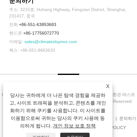
문의하기
주소: 3215호, Huhang Highway, Fengxian District, Shanghai,
231417, 중국
전화:
+86-551-63853683
핸드폰:
+86-17756072770
이메일:
sales@climatestsymor.com
팩스: +86-551-8663633
X
Copyright © 2022 Symor Instrument Equipment Co., Ltd. 환경 테스트
당사는 귀하에게 더 나은 탐색 경험을 제공하
챔버, 전자 건조 캐비닛, 가속 내후 테스트 챔버 All Rights Reserved.
고, 사이트 트래픽을 분석하고, 콘텐츠를 개인
화하기 위해 쿠키를 사용합니다. 이 사이트를
이용함으로써 귀하는 당사의 쿠키 사용에 동
집
회사 소개
제품
소식
다운로드
문의 보내기
문의하기
의하게 됩니다.
개인 정보 보호 정책
연결
SITEMAP
RSS
XML
PRIVACY POLICY