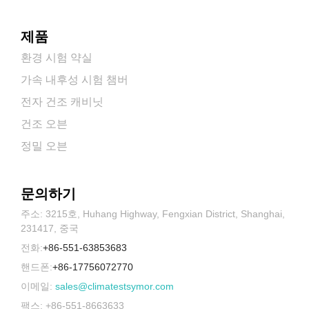
제품
환경 시험 약실
가속 내후성 시험 챔버
전자 건조 캐비닛
건조 오븐
정밀 오븐
문의하기
주소: 3215호, Huhang Highway, Fengxian District, Shanghai,
231417, 중국
전화:
+86-551-63853683
핸드폰:
+86-17756072770
이메일:
sales@climatestsymor.com
팩스: +86-551-8663633