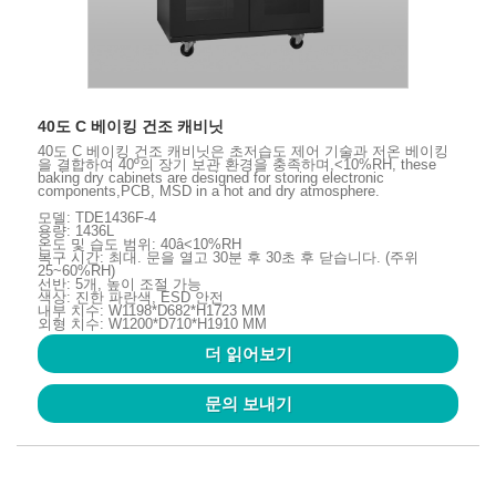
40도 C 베이킹 건조 캐비닛
40도 C 베이킹 건조 캐비닛은 초저습도 제어 기술과 저온 베이킹
을 결합하여 40º의 장기 보관 환경을 충족하며,<10%RH, these
baking dry cabinets are designed for storing electronic
components,PCB, MSD in a hot and dry atmosphere.
모델: TDE1436F-4
용량: 1436L
온도 및 습도 범위: 40â<10%RH
복구 시간: 최대. 문을 열고 30분 후 30초 후 닫습니다. (주위
25~60%RH)
선반: 5개, 높이 조절 가능
색상: 진한 파란색, ESD 안전
내부 치수: W1198*D682*H1723 MM
외형 치수: W1200*D710*H1910 MM
더 읽어보기
문의 보내기