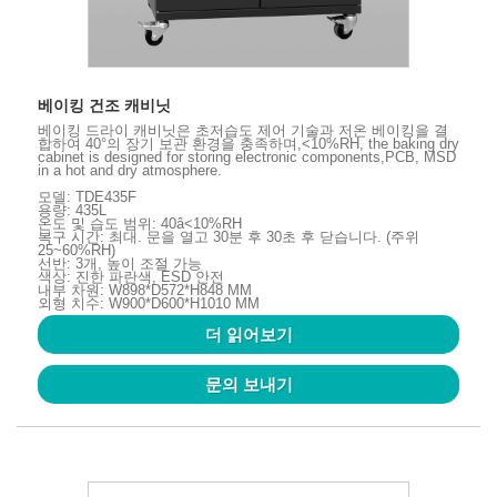
베이킹 건조 캐비닛
베이킹 드라이 캐비닛은 초저습도 제어 기술과 저온 베이킹을 결
합하여 40°의 장기 보관 환경을 충족하며,<10%RH, the baking dry
cabinet is designed for storing electronic components,PCB, MSD
in a hot and dry atmosphere.
모델: TDE435F
용량: 435L
온도 및 습도 범위: 40â<10%RH
복구 시간: 최대. 문을 열고 30분 후 30초 후 닫습니다. (주위
25~60%RH)
선반: 3개, 높이 조절 가능
색상: 진한 파란색, ESD 안전
내부 차원: W898*D572*H848 MM
외형 치수: W900*D600*H1010 MM
더 읽어보기
문의 보내기