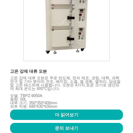
고온 강제 대류 오븐
고온 강제 대류 오븐은 주로 반도체, 전자 제조, 코팅, 대학, 과학
연구 및 기타 분야의 건조, 베이킹, 소결, 열 경화, 열처리, 담금질
및 고온 테스트에 사용됩니다. 오븐은 4가지 표준 크기로 생산되
며 최대 온도는 600°C입니다.
모델: TBPZ-9050A
용량: 50L
내부 크기: 350*350*400mm
외부 차원: 695*635*635mm
더 읽어보기
문의 보내기