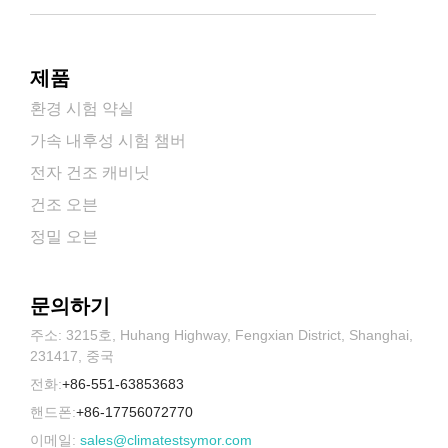
제품
환경 시험 약실
가속 내후성 시험 챔버
전자 건조 캐비닛
건조 오븐
정밀 오븐
문의하기
주소: 3215호, Huhang Highway, Fengxian District, Shanghai,
231417, 중국
전화:
+86-551-63853683
핸드폰:
+86-17756072770
이메일:
sales@climatestsymor.com