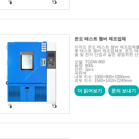
온도 테스트 챔버 제조업체
아직도 온도 테스트 챔버 제조업체를 찾
후 테스트 챔버 제조업체로, 온도 테
품 및 전자 산업과 같은 광범위한 
모델: TGDW-800
용량: 800L
선반: 2pcs
파란색
내부 치수: 1000×800×1000mm
외부 치수: 1560×1410×2240mm
더 읽어보기
문의 보내기