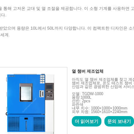
통해 고저온 교대 및 열 조절을 제공합니다. 이 소형 기계를 사용하면 고객
다.
 승인을 받았으며 용량은 10L에서 50L까지 다양합니다. 이 컴팩트한 디자
 세계.
열 챔버 제조업체
아직도 열 챔버 제조업체를 찾고 계십니
챔버 제조업체로, 온도 테스트 챔버 
산업과 같은 광범위한 산업에 서비
모델: TGDW-1000
용량:1000L
선반: 2pcs
파란색
내부 치수: 1000×1000×1000mm
외부 차원: 1560×1610×2240mm
더 읽어보기
문의 보내기