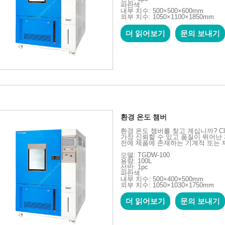
파란색
내부 치수: 500×500×600mm
외부 치수: 1050×1100×1850mm
더 읽어보기
문의 보내기
환경 온도 챔버
환경 온도 챔버를 찾고 계십니까? Cl
가장 신뢰할 수 있고 품질이 뛰어난
전에 제품에 존재하는 기계적 또는 
모델: TGDW-100
용량: 100L
선반: 1pc
파란색
내부 치수: 500×400×500mm
외부 치수: 1050×1030×1750mm
더 읽어보기
문의 보내기