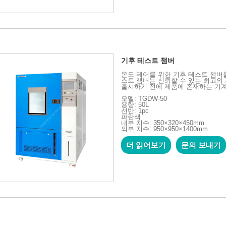
기후 테스트 챔버
온도 제어를 위한 기후 테스트 챔버를 찾
스트 챔버는 신뢰할 수 있는 최고의
출시하기 전에 제품에 존재하는 기계
모델: TGDW-50
용량: 50L
선반: 1pc
파란색
내부 치수: 350×320×450mm
외부 치수: 950×950×1400mm
더 읽어보기
문의 보내기