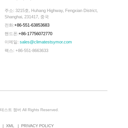
주소: 3215호, Huhang Highway, Fengxian District,
Shanghai, 231417, 중국
전화:
+86-551-63853683
핸드폰:
+86-17756072770
이메일:
sales@climatestsymor.com
팩스: +86-551-8663633
테스트 챔버 All Rights Reserved.
XML
PRIVACY POLICY