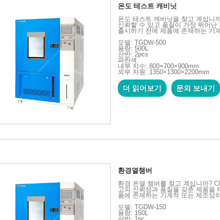
온도 테스트 캐비닛
온도 테스트 캐비닛을 찾고 계십니까? 
신뢰할 수 있고 품질이 가장 뛰어난
출시하기 전에 제품에 존재하는 기계
모델: TGDW-500
용량: 500L
선반: 2pcs
파란색
내부 치수: 800×700×900mm
외부 차원: 1350×1300×2200mm
더 읽어보기
문의 보내기
환경열챔버
환경 온열 챔버를 찾고 계십니까? Cli
고의 신뢰성과 품질을 갖춘 제품을 
품에 존재하는 기계적 또는 제조상의
모델: TGDW-150
용량: 150L
선반: 1pc