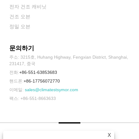
전자 건조 캐비닛
건조 오븐
정밀 오븐
문의하기
주소: 3215호, Huhang Highway, Fengxian District, Shanghai,
231417, 중국
전화:
+86-551-63853683
핸드폰:
+86-17756072770
이메일:
sales@climatestsymor.com
팩스: +86-551-8663633
X