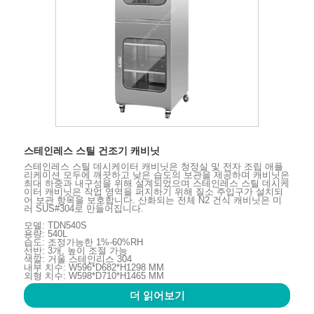
스테인레스 스틸 건조기 캐비닛
스테인레스 스틸 데시케이터 캐비닛은 청정실 및 전자 조립 애플
리케이션 모두에 깨끗하고 낮은 습도의 보관을 제공하며 캐비닛은
최대 하중과 내구성을 위해 설계되었으며 스테인레스 스틸 데시케
이터 캐비닛은 작업 영역을 퍼지하기 위해 질소 주입구가 설치되
어 보관 항목을 보호합니다. 산화되는 전체 N2 건식 캐비닛은 미
러 SUS#304로 만들어집니다.
모델: TDN540S
용량: 540L
습도: 조정가능한 1%-60%RH
선반: 3개, 높이 조절 가능
색깔: 거울 스테인리스 304
내부 치수: W596*D682*H1298 MM
외형 치수: W598*D710*H1465 MM
더 읽어보기