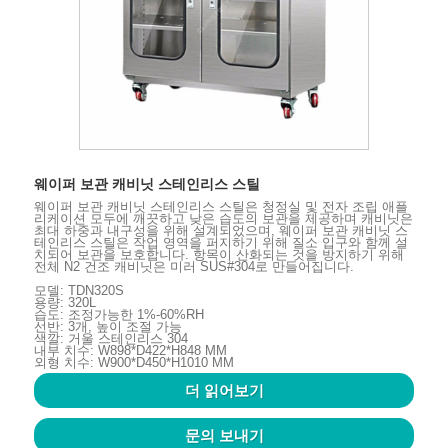
웨이퍼 보관 캐비닛 스테인리스 스틸
웨이퍼 보관 캐비닛 스테인리스 스틸은 청정실 및 전자 조립 애플
리케이션 모두에 깨끗하고 낮은 습도의 보관을 제공하며 캐비닛은
최대 하중과 내구성을 위해 설계되었으며, 웨이퍼 보관 캐비닛 스
테인리스 스틸은 작업 영역을 퍼지하기 위해 질소 입구와 함께 설
치되어 보관을 보호합니다. 항목이 산화되는 것을 방지하기 위해
전체 N2 건조 캐비닛은 미러 SUS#304로 만들어집니다.
모델: TDN320S
용량: 320L
습도: 조정가능한 1%-60%RH
선반: 3개, 높이 조절 가능
색깔: 거울 스테인리스 304
내부 치수: W898*D422*H848 MM
외형 치수: W900*D450*H1010 MM
더 읽어보기
문의 보내기