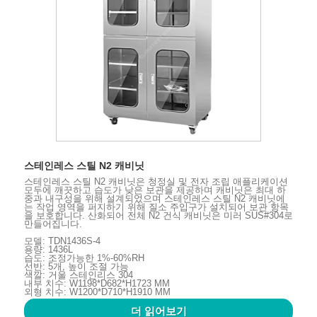
스테인레스 스틸 N2 캐비닛
스테인레스 스틸 N2 캐비닛은 청정실 및 전자 조립 애플리케이션
모두에 깨끗하고 습도가 낮은 보관을 제공하며 캐비닛은 최대 하
중과 내구성을 위해 설계되었으며 스테인레스 스틸 N2 캐비닛에
는 작업 영역을 퍼지하기 위해 질소 주입구가 설치되어 보관 항목
을 보호합니다. 산화되어 전체 N2 건식 캐비닛은 미러 SUS#304로
만들어집니다.
모델: TDN1436S-4
용량: 1436L
습도: 조정가능한 1%-60%RH
선반: 5개, 높이 조절 가능
색깔: 거울 스테인리스 304
내부 치수: W1198*D682*H1723 MM
외형 치수: W1200*D710*H1910 MM
더 읽어보기