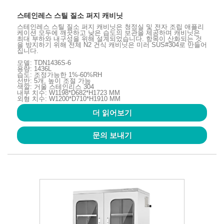
스테인레스 스틸 질소 퍼지 캐비닛
스테인레스 스틸 질소 퍼지 캐비닛은 청정실 및 전자 조립 애플리
케이션 모두에 깨끗하고 낮은 습도의 보관을 제공하며 캐비닛은
최대 부하와 내구성을 위해 설계되었습니다. 항목이 산화되는 것
을 방지하기 위해 전체 N2 건식 캐비닛은 미러 SUS#304로 만들어
집니다.
모델: TDN1436S-6
용량: 1436L
습도: 조정가능한 1%-60%RH
선반: 5개, 높이 조절 가능
색깔: 거울 스테인리스 304
내부 치수: W1198*D682*H1723 MM
외형 치수: W1200*D710*H1910 MM
더 읽어보기
문의 보내기