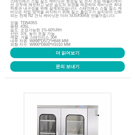
스테인레스 스틸 질소 캐비닛은 청정실 및 전자 조립 애플리케이
션 모두에 깨끗하고 낮은 습도의 보관을 제공하며 캐비닛은 최대
하중과 내구성을 위해 설계되었습니다. 스테인레스 스틸 질소 캐
비닛은 작업 영역을 퍼지하기 위해 질소 흡입구가 설치되어 산화
되는 전체 N2 건식 캐비닛은 미러 SUS#304로 만들어집니다.
모델: TDN435S
용량: 435L
습도: 조정가능한 1%-60%RH
선반: 3개, 높이 조절 가능
색깔: 거울 스테인리스 304
내부 차원: W898*D572*H848 MM
외형 치수: W900*D600*H1010 MM
더 읽어보기
문의 보내기