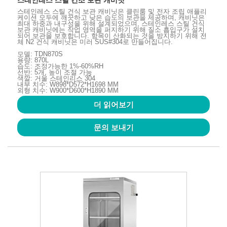
스테인레스 스틸 건조 보관 캐비닛
스테인레스 스틸 건식 보관 캐비닛은 클린룸 및 전자 조립 애플리
케이션 모두에 깨끗하고 낮은 습도의 보관을 제공하며, 캐비닛은
최대 하중과 내구성을 위해 설계되었으며, 스테인레스 스틸 건식
보관 캐비닛에는 작업 영역을 퍼지하기 위해 질소 흡입구가 설치
되어 보관을 보호합니다. 항목이 산화되는 것을 방지하기 위해 전
체 N2 건식 캐비닛은 미러 SUS#304로 만들어집니다.
모델: TDN870S
용량: 870L
습도: 조정가능한 1%-60%RH
선반: 5개, 높이 조절 가능
색깔: 거울 스테인리스 304
내부 치수: W898*D572*H1698 MM
외형 치수: W900*D600*H1890 MM
더 읽어보기
문의 보내기