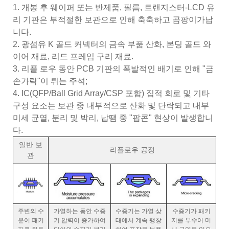
1. 개봉 후 웨이퍼 또는 반제품, 필름, 트랜지스터-LCD 유
리 기판은 부적절한 보관으로 인해 축축하고 곰팡이가납
니다.
2. 광섬유 K 골드 커넥터의 금속 부품 산화, 본딩 골드 와
이어 재료, 리드 프레임 구리 재료.
3. 리플 로우 동안 PCB 기판의 폭발적인 배기로 인해 "금
손가락"이 튀는 주석;
4. IC(QFP/Ball Grid Array/CSP 포함) 집적 회로 및 기타
구성 요소는 보관 중 내부적으로 산화 및 단락되고 내부
미세 균열, 분리 및 박리, 납땜 중 "팝콘" 현상이 발생합니
다.
일반 보
리플로우 공정
관
주변의 수
가열하는 동안 수증
수증기는 가열 상
수증기가 패키
분이 패키
기 압력이 증가하여
태에서 계속 팽창
지를 부수어 미