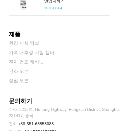
엇입니까?
2026/06/04
제품
환경 시험 약실
가속 내후성 시험 챔버
전자 건조 캐비닛
건조 오븐
정밀 오븐
문의하기
주소: 3215호, Huhang Highway, Fengxian District, Shanghai,
231417, 중국
전화:
+86-551-63853683