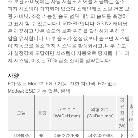
조 보관 캐비닛에는 자동 저습도 제어를 제공하는 질소
퍼지 시스템이 장착되어 있으며 스테인레스 스틸 건조 보
관 캐비닛, 조정 가능한 습도 범위 내부의 습도를 측정하
고 표시 할 수 있습니다 1-60%RH입니다. SS N2 캐비닛
은 깨끗하고 낮은 습도의 보관 환경을 달성하기 위해 양
압을 유지합니다. 내부 습도가 설정값보다 높으면 시스템
이 자동으로 질소 퍼지 시스템을 활성화하고, 내부 습도
가 설정값에 도달하면 시스템이 자동으로 중지됩니다. 퍼
지 시스템, 이것은 70% 질소 소비를 절약합니다.
사양
F가 있는 Mode#: ESD 기능, 진한 파란색. F가 없는
Mode#: ESD 기능 없음, 흰색
평
균
총중
내부 치수
외형 치수
모델
용량
전
량
(W×D×H,mm)
(W×D×H,mm)
력
(KG
(W)
TDN98S
98L
446*372*598
448*400*688
8
31