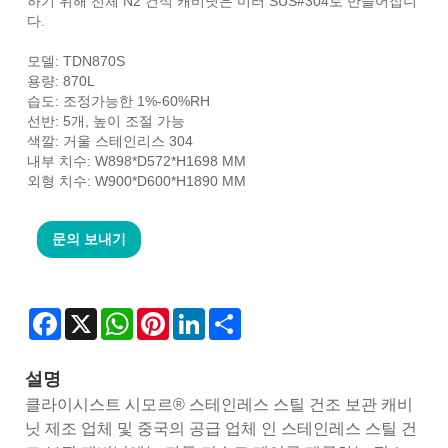
하기 위해 전체 N2 건식 캐비닛은 미러 SUS#304로 만들어집니
다.
모델: TDN870S
용량: 870L
습도: 조정가능한 1%-60%RH
선반: 5개, 높이 조절 가능
색깔: 거울 스테인리스 304
내부 치수: W898*D572*H1698 MM
외형 치수: W900*D600*H1890 MM
문의 보내기
Facebook
X
WhatsApp
Pinterest
LinkedIn
Share
설명
클라이시스트 시모르® 스테인레스 스틸 건조 보관 캐비
닛 제조 업체 및 중국의 공급 업체 인 스테인레스 스틸 건