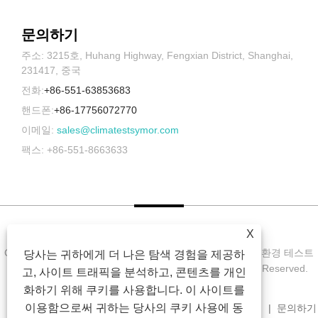
문의하기
주소: 3215호, Huhang Highway, Fengxian District, Shanghai,
231417, 중국
전화:
+86-551-63853683
핸드폰:
+86-17756072770
이메일:
sales@climatestsymor.com
팩스: +86-551-8663633
X
Copyright © 2022 Symor Instrument Equipment Co., Ltd. 환경 테스트
당사는 귀하에게 더 나은 탐색 경험을 제공하
챔버, 전자 건조 캐비닛, 가속 내후 테스트 챔버 All Rights Reserved.
고, 사이트 트래픽을 분석하고, 콘텐츠를 개인
화하기 위해 쿠키를 사용합니다. 이 사이트를
이용함으로써 귀하는 당사의 쿠키 사용에 동
집
회사 소개
제품
소식
다운로드
문의 보내기
문의하기