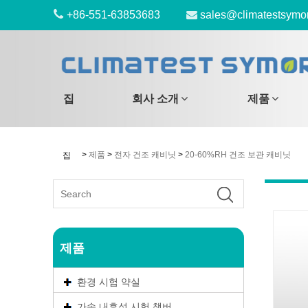
+86-551-63853683
sales@climatestsymo
집
회사 소개
제품
>
제품
>
전자 건조 캐비닛
>
20-60%RH 건조 보관 캐비닛
집
제품
환경 시험 약실
가속 내후성 시험 챔버