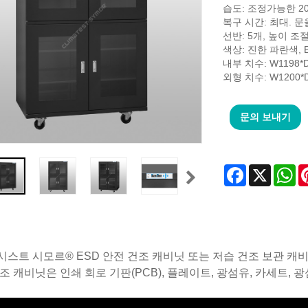
습도: 조정가능한 20
복구 시간: 최대. 문을
선반: 5개, 높이 조
색상: 진한 파란색, 
내부 치수: W1198*D
외형 치수: W1200*D
문의 보내기
Facebook
X
Wh
스트 시모르® ESD 안전 건조 캐비닛 또는 저습 건조 보관 캐
조 캐비닛은 인쇄 회로 기판(PCB), 플레이트, 광섬유, 카세트, 광