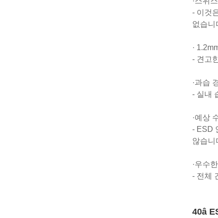
·스위스
- 이것
없습니
· 1.
- 견고
·과습 
- 실내
·예상 
- ES
않습니
·우수
- 전체
40â