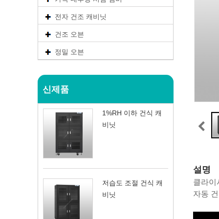
전자 건조 캐비닛
건조 오븐
정밀 오븐
신제품
1%RH 이하 건식 캐
비닛
설명
클라이시
저습도 조절 건식 캐
자동 건
비닛