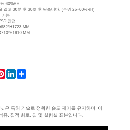
%-60%RH
 열고 30분 후 30초 후 닫습니다. (주위 25~60%RH)
절 가능
ESD 안전
682*H1723 MM
710*H1910 MM
atsApp
Pinterest
LinkedIn
Share
비닛은 특허 기술로 정확한 습도 제어를 유지하며, 이
섬유, 집적 회로, 칩 및 실험실 표본입니다.