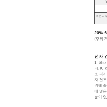
주변의 
20%-
(주위 2
전자 
1. 질
퍼, I
소 퍼지
자 건조
위해 습
에 넣은
능이 없