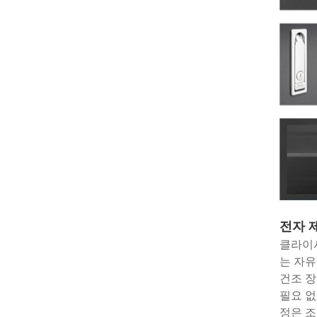
전자 
클라이시
는 자유
건조 장
필요 없
정은 