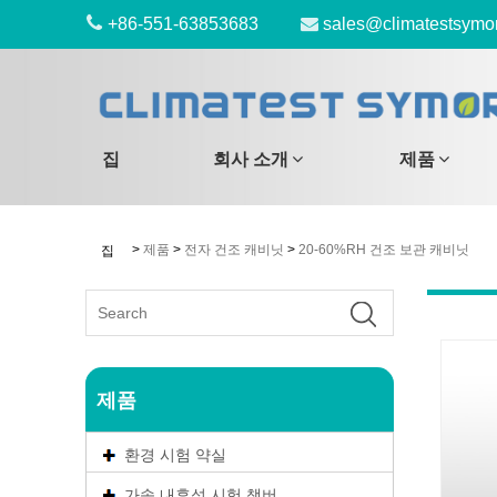
+86-551-63853683
sales@climatestsymo
집
회사 소개
제품
>
제품
>
전자 건조 캐비닛
>
20-60%RH 건조 보관 캐비닛
집
제품
환경 시험 약실
가속 내후성 시험 챔버