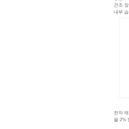
건조 장
내부 습
전자 제
을 2%