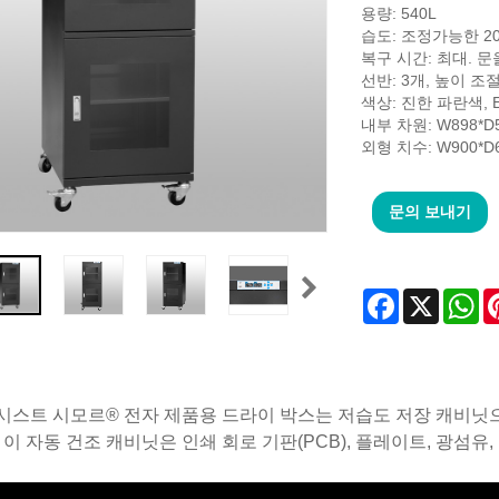
용량: 540L
습도: 조정가능한 20
복구 시간: 최대. 문을
선반: 3개, 높이 조
색상: 진한 파란색, 
내부 차원: W898*D5
외형 치수: W900*D6
문의 보내기
Facebook
X
Wh
스트 시모르® 전자 제품용 드라이 박스는 저습도 저장 캐비닛으
 이 자동 건조 캐비닛은 인쇄 회로 기판(PCB), 플레이트, 광섬유, 