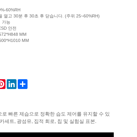
%-60%RH
 열고 30분 후 30초 후 닫습니다. (주위 25~60%RH)
절 가능
ESD 안전
72*H848 MM
00*H1010 MM
atsApp
Pinterest
LinkedIn
Share
로 빠른 제습으로 정확한 습도 제어를 유지할 수 있
카세트, 광섬유, 집적 회로, 칩 및 실험실 표본.