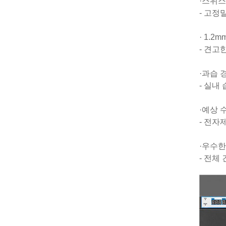
·스위스
- 고정
· 1.
- 견고
·과습 
- 실내
·예상 
- 전자
·우수
- 전체