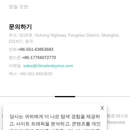
정밀 오븐
문의하기
주소: 3215호, Huhang Highway, Fengxian District, Shanghai,
231417, 중국
전화:
+86-551-63853683
핸드폰:
+86-17756072770
이메일:
sales@climatestsymor.com
팩스: +86-551-8663633
X
Copyright © 2022 Symor Instrument Equipment Co., Ltd. 환경 테스트
당사는 귀하에게 더 나은 탐색 경험을 제공하
챔버, 전자 건조 캐비닛, 가속 내후 테스트 챔버 All Rights Reserved.
고, 사이트 트래픽을 분석하고, 콘텐츠를 개인