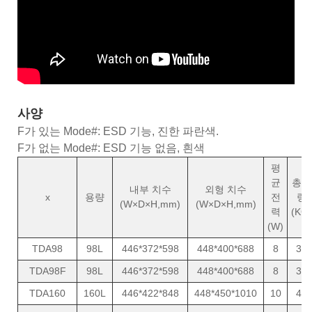
사양
F가 있는 Mode#: ESD 기능, 진한 파란색.
F가 없는 Mode#: ESD 기능 없음, 흰색
평
균
총중
내부 치수
외형 치수
x
용량
전
량
(W×D×H,mm)
(W×D×H,mm)
력
(KG)
(W)
TDA98
98L
446*372*598
448*400*688
8
31
TDA98F
98L
446*372*598
448*400*688
8
31
TDA160
160L
446*422*848
448*450*1010
10
43