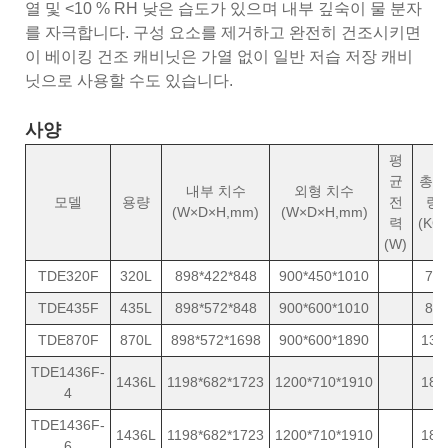
열 및 <10 % RH 낮은 습도가 있으며 내부 깊숙이 물 분자
를 자극합니다. 구성 요소를 제거하고 완전히 건조시키면
이 베이킹 건조 캐비닛은 가열 없이 일반 저습 저장 캐비
닛으로 사용할 수도 있습니다.
사양
평
균
총중
내부 치수
외형 치수
모델
용량
전
량
(W×D×H,mm)
(W×D×H,mm)
력
(KG)
(W)
TDE320F
320L
898*422*848
900*450*1010
70
TDE435F
435L
898*572*848
900*600*1010
82
TDE870F
870L
898*572*1698
900*600*1890
130
TDE1436F-
1436L
1198*682*1723
1200*710*1910
189
4
TDE1436F-
1436L
1198*682*1723
1200*710*1910
189
6