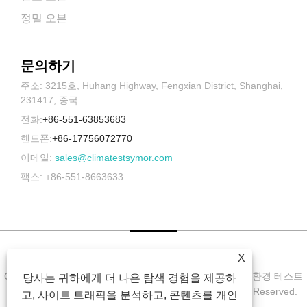
정밀 오븐
문의하기
주소: 3215호, Huhang Highway, Fengxian District, Shanghai,
231417, 중국
전화:
+86-551-63853683
핸드폰:
+86-17756072770
이메일:
sales@climatestsymor.com
팩스: +86-551-8663633
X
Copyright © 2022 Symor Instrument Equipment Co., Ltd. 환경 테스트
당사는 귀하에게 더 나은 탐색 경험을 제공하
챔버, 전자 건조 캐비닛, 가속 내후 테스트 챔버 All Rights Reserved.
고, 사이트 트래픽을 분석하고, 콘텐츠를 개인