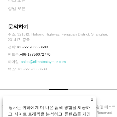
건조 오븐
정밀 오븐
문의하기
주소: 3215호, Huhang Highway, Fengxian District, Shanghai,
231417, 중국
전화:
+86-551-63853683
핸드폰:
+86-17756072770
이메일:
sales@climatestsymor.com
팩스: +86-551-8663633
X
Copyright © 2022 Symor Instrument Equipment Co., Ltd. 환경 테스트
당사는 귀하에게 더 나은 탐색 경험을 제공하
챔버, 전자 건조 캐비닛, 가속 내후 테스트 챔버 All Rights Reserved.
고, 사이트 트래픽을 분석하고, 콘텐츠를 개인