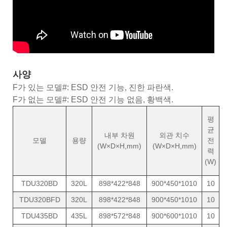
사양
F가 있는 모델#: ESD 안전 기능, 진한 파란색.
F가 없는 모델#: ESD 안전 기능 없음, 황백색.
평
균
내부 차원
외관 치수
모델
용량
전
(W×D×H,mm)
(W×D×H,mm)
력
(
(W)
TDU320BD
320L
898*422*848
900*450*1010
10
TDU320BFD
320L
898*422*848
900*450*1010
10
TDU435BD
435L
898*572*848
900*600*1010
10