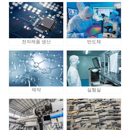
전자제품 생산
반도체
제약
실혐실