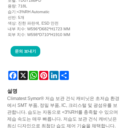
모델: TDU718BFD
용량: 718L
습기:<3%RH Automatic
선반: 5개
색상: 진한 파란색, ESD 안전
내부 치수: W596*D682*H1723 MM
외부 치수: W598*D710*H1910 MM
문의 보내기
Facebook
X
WhatsApp
Pinterest
LinkedIn
Share
설명
Climatest Symor® 저습 보관 건식 캐비닛은 초저습 환경
에서 SMT 부품, 정밀 부품, IC, 크리스털 및 광섬유를 보
관합니다. 습도는 자동으로 <3%RH를 충족할 수 있으며
제습 속도는 매우 빠릅니다. 저습도 보관 건식 캐비닛은
최신 디자인으로 최첨단 습도 제어 기술을 채택합니다.