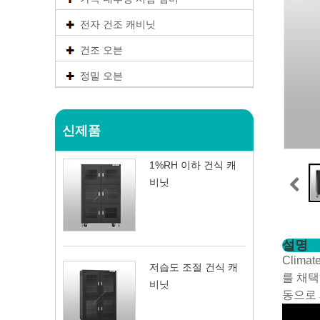
전자 건조 캐비닛
건조 오븐
정밀 오븐
신제품
1%RH 이하 건식 캐
비닛
설명
Clim
저습도 조절 건식 캐
를 채택
비닛
동으로 