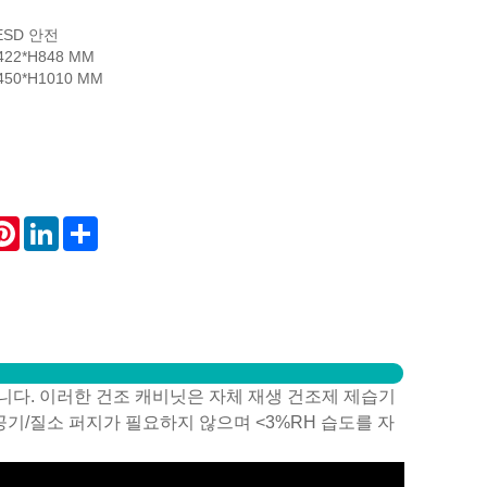
ESD 안전
22*H848 MM
50*H1010 MM
atsApp
Pinterest
LinkedIn
Share
제공합니다. 이러한 건조 캐비닛은 자체 재생 건조제 제습기
기/질소 퍼지가 필요하지 않으며 <3%RH 습도를 자