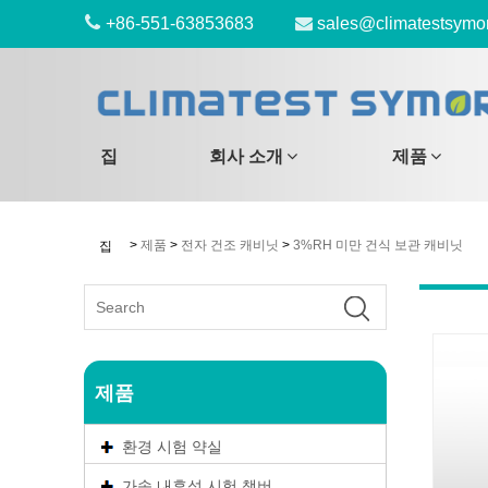
+86-551-63853683
sales@climatestsymo
집
회사 소개
제품
>
제품
>
전자 건조 캐비닛
>
3%RH 미만 건식 보관 캐비닛
집
제품
환경 시험 약실
가속 내후성 시험 챔버