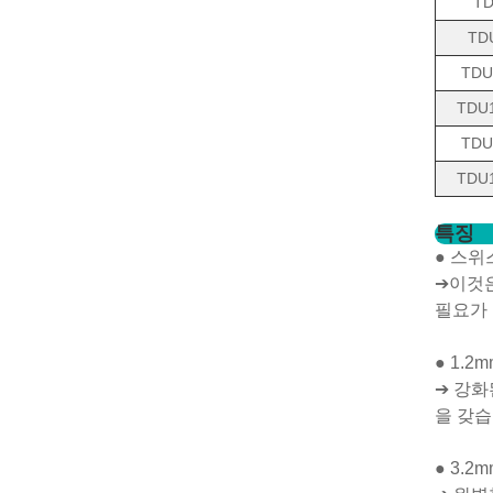
TD
TD
TDU
TDU
TDU
TDU
특징
● 스위
➔이것은
필요가 
● 1.
➔ 강화
을 갖습
● 3.