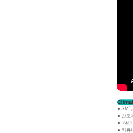
Clim
● SM
● 반도
● R&
● 커