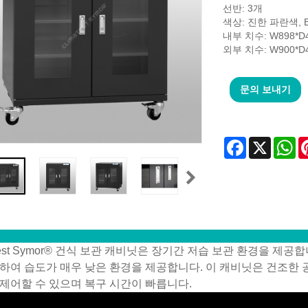
선반: 3개
색상: 진한 파란색, 
내부 치수: W898*D4
외부 치수: W900*D4
문의 보내기
Facebook
X
Wh
atest Symor® 건식 보관 캐비닛은 장기간 저습 보관 환경을 
하여 습도가 매우 낮은 환경을 제공합니다. 이 캐비닛은 건조한 공
제어할 수 있으며 복구 시간이 빠릅니다.