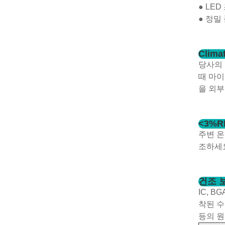
● LED
● 정밀
Clim
당사의 
때 마이
을 외부
<3%R
주변 온
조하세
건조 
IC, 
착된 수
등의 원