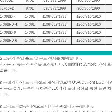
U870BD
870L
898*572*1698
900*600*1890
U870BFD
870L
898*572*1698
900*600*1890
1436BD-4
1436L
1198*682*1723
1200*710*1910
1436BFD-4
1436L
1198*682*1723
1200*710*1910
1436BD-6
1436L
1198*682*1723
1200*710*1910
1436BFD-6
1436L
1198*682*1723
1200*710*1910
스 고유의 수입 습도 및 온도 센서를 채택합니다.
 사용 시 높은 정확성을 보장합니다. Climatest Symor® 건
없습니다.
2mm 두께의 아연 도금 강철로 제작되었으며 USA DuPont ESD
된 구조 설계, 우수한 내하중성, 18가지 도장 공정을 통한 표면 처
니다.
2mm 고강도 강화유리창으로 더 나은 관찰이 가능합니다.