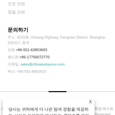
건조 오븐
정밀 오븐
문의하기
주소: 3215호, Huhang Highway, Fengxian District, Shanghai,
231417, 중국
전화:
+86-551-63853683
핸드폰:
+86-17756072770
이메일:
sales@climatestsymor.com
팩스: +86-551-8663633
X
Copyright © 2022 Symor Instrument Equipment Co., Ltd. 환경 테스트
당사는 귀하에게 더 나은 탐색 경험을 제공하
챔버, 전자 건조 캐비닛, 가속 내후 테스트 챔버 All Rights Reserved.