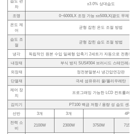
습도 편
±3.0% 상대습도
차
조명
0~6000LX 조정 가능 ≤±500LX(광도 무제한
온도 제
균형 잡힌 온도 조절 방법
어
습도 조
균형 잡힌 습도 조절 방법
절
냉각
독립적인 원본 수입 밀폐형 압축기 2세트가 자동으로 전환됩니다(
내장재
부식 방지 SUS#304 브러시드 스테인레스
외장재
정전분말분사 냉간압연강판
단열재
극세 섬유유리 울/폴리우레탄
제어 장
프로그래밍 가능한 LCD 컨트롤러
치
감지기
PT100 백금 저항 / 용량 성 습도 센서
선반
3개
3개
4PC
전력 소
2100W
2300W
3750W
7150
비