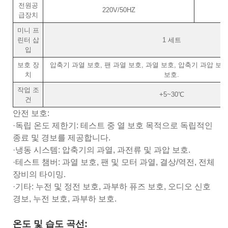
전원공
220V/50HZ
급장치
미니 프
린터 삽
1 세트
입
보호 장
압축기 과열 보호, 팬 과열 보호, 과열 보호, 압축기 과압 보호
치
보호.
작업 조
+5~30℃
건
안전 보호:
·독립 온도 제한기: 테스트 중 열 보호 목적으로 독립적인
종료 및 경보를 제공합니다.
·냉동 시스템: 압축기의 과열, 과전류 및 과압 보호.
·테스트 챔버: 과열 보호, 팬 및 모터 과열, 결상/역전, 전체
장비의 타이밍.
·기타: 누전 및 정전 보호, 과부하 퓨즈 보호, 오디오 신호
경보, 누전 보호, 과부하 보호.
온도 및 습도 곡선: