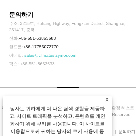
문의하기
주소: 3215호, Huhang Highway, Fengxian District, Shanghai,
231417, 중국
전화:
+86-551-63853683
핸드폰:
+86-17756072770
이메일:
sales@climatestsymor.com
팩스: +86-551-8663633
X
Copyright © 2022 Symor Instrument Equipment Co., Ltd. 환경 테스트
당사는 귀하에게 더 나은 탐색 경험을 제공하
챔버, 전자 건조 캐비닛, 가속 내후 테스트 챔버 All Rights Reserved.
고, 사이트 트래픽을 분석하고, 콘텐츠를 개인
화하기 위해 쿠키를 사용합니다. 이 사이트를
이용함으로써 귀하는 당사의 쿠키 사용에 동
집
회사 소개
제품
소식
다운로드
문의 보내기
문의하기