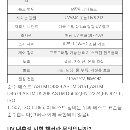
리
습도 범위
≥95% 상대습도
자외선 광원
UVA340 또는 UVB-313
자외선 브랜드
미국 수입 Q-Lab 형광 UV 램프
조사원
형광 UV 램프(8) - 40W
조사 제어
0.35~1.1W/m2 조절 가능
제어 장치
프로그래밍 가능한 터치 스크린 컨트롤러
노출
결로, 자외선, 온도 조절
보호
과열, 단상, 물 부족, 과전류 보호.
전원 전압
110V/220V, 50/60HZ
준수 테스트: ASTM D4329,ASTM G151,ASTM
D4674,ASTM D5208,ASTM D6662,EN12224,EN 927-6,
ISO
11507, ISO 11895, 이 테스트 장비는 위의 테스트 표준을
준수합니다(그러나 이에 국한되지 않음).
UV 내후성 시험 챔버란 무엇입니까?