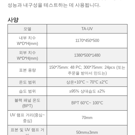
성능과 내구성을 테스트하는 데 사용됩니다.
사양
모델
TA-UV
내부 치수
1170*450*500
W*D*H(mm)
외부 치수
1380*500*1480
W*D*H(mm)
150*75mm: 48 PC; 300*75mm: 24pcs (또는
표본 용량
주문을 받아서 만드는)
온도 범위
상온+10°C ~ 70°C ±2°C
습도 범위
≥95% 상대습도 ±2%
블랙 패널 온도
BPT 60°C~ 100°C
(BPT)
UV 램프 거리(중심~
70mm
중심)
표본 및 UV 램프 거
50mm±3mm