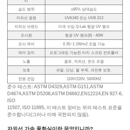
리
습도 범위
≥95% 상대습도
자외선 광원
UVA340 또는 UVB-313
자외선 브랜드
미국 수입 Q-Lab 형광 UV 램프
조사원
형광 UV 램프(8) - 40W
조사 제어
0.35~1.1W/m2 조절 가능
제어 장치
프로그래밍 가능한 터치 스크린 컨트롤러
노출
결로, 자외선, 온도 조절
보호
과열, 단상, 물 부족, 과전류 보호.
전원 전압
110V/220V, 50/60HZ
준수 테스트: ASTM D4329,ASTM G151,ASTM
D4674,ASTM D5208,ASTM D6662,EN12224,EN 927-6,
ISO
11507, ISO 11895, 이 테스트 장비는 위의 테스트 표준을
준수합니다(그러나 이에 국한되지 않음).
자외선 가속 풍화실이란 무엇입니까?