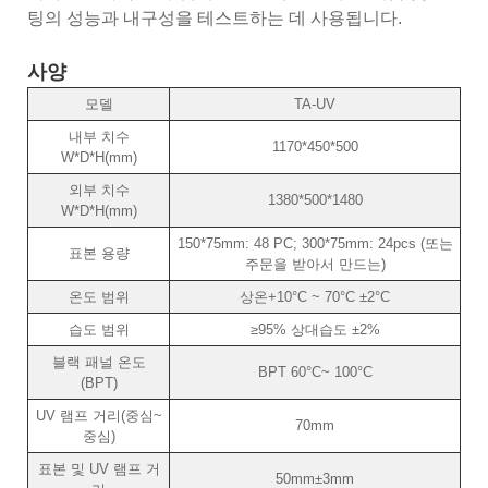
팅의 성능과 내구성을 테스트하는 데 사용됩니다.
사양
모델
TA-UV
내부 치수
1170*450*500
W*D*H(mm)
외부 치수
1380*500*1480
W*D*H(mm)
150*75mm: 48 PC; 300*75mm: 24pcs (또는
표본 용량
주문을 받아서 만드는)
온도 범위
상온+10°C ~ 70°C ±2°C
습도 범위
≥95% 상대습도 ±2%
블랙 패널 온도
BPT 60°C~ 100°C
(BPT)
UV 램프 거리(중심~
70mm
중심)
표본 및 UV 램프 거
50mm±3mm