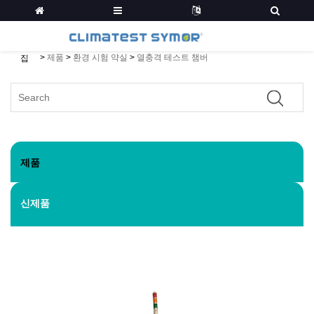
>
제품
>
환경 시험 약실
>
열충격 테스트 챔버
집
제품
신제품