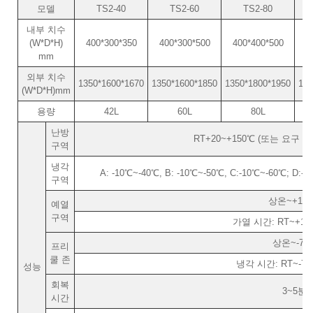
모델
TS2-40
TS2-60
TS2-80
내부 치수
(W*D*H)
400*300*350
400*300*500
400*400*500
4
mm
외부 치수
1350*1600*1670
1350*1600*1850
1350*1800*1950
135
(W*D*H)mm
용량
42L
60L
80L
난방
RT+20~+150℃ (또는 요구
구역
냉각
A: -10℃~-40℃, B: -10℃~-50℃, C:-10℃~-60℃
구역
상온~+18
예열
구역
가열 시간: RT~+18
상온~-70
프리
쿨 존
냉각 시간: RT~-70
성능
회복
3~5분
시간