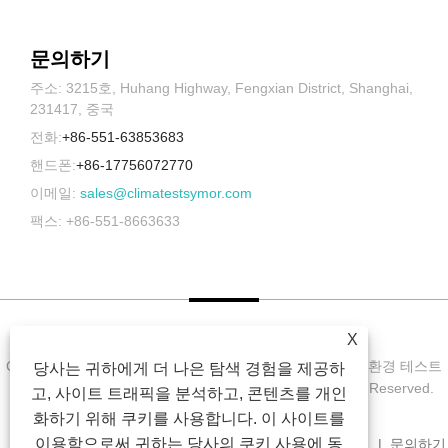
문의하기
주소: 3215호, Huhang Highway, Fengxian District, Shanghai,
231417, 중국
전화:
+86-551-63853683
핸드폰:
+86-17756072770
이메일:
sales@climatestsymor.com
팩스: +86-551-8663633
X
Copyright © 2022 Symor Instrument Equipment Co., Ltd. 환경 테스트
당사는 귀하에게 더 나은 탐색 경험을 제공하
챔버, 전자 건조 캐비닛, 가속 내후 테스트 챔버 All Rights Reserved.
고, 사이트 트래픽을 분석하고, 콘텐츠를 개인
화하기 위해 쿠키를 사용합니다. 이 사이트를
이용함으로써 귀하는 당사의 쿠키 사용에 동
집
회사 소개
제품
소식
다운로드
문의 보내기
문의하기