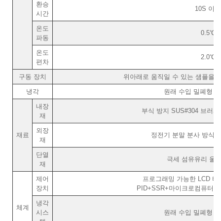
환승
10S 이하
시간
온도
0.5℃
파동
온도
2.0℃
편차
구동 장치
위아래로 움직일 수 있는 샘플을 
냉각
원래 수입 밀폐형 압
내장
부식 방지 SUS#304 브러
재
외장
재료
정전기 분말 분사 방식의
재
단열
극세 섬유유리 울
재
제어
프로그래밍 가능한 LCD 
장치
PID+SSR+마이크로컴퓨터 
냉각
체계
시스
원래 수입 밀폐형 압