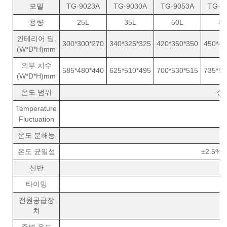
모델
TG-9023A
TG-9030A
TG-9053A
TG-9
용량
25L
35L
50L
80
인테리어 딤.
300*300*270
340*325*325
420*350*350
450*40
(W*D*H)mm
외부 치수
585*480*440
625*510*495
700*530*515
735*58
(W*D*H)mm
온도 범위
상온
Temperature
Fluctuation
온도 분해능
온도 균일성
±2.5% 
선반
타이밍
전원공급장
치
주변 온도