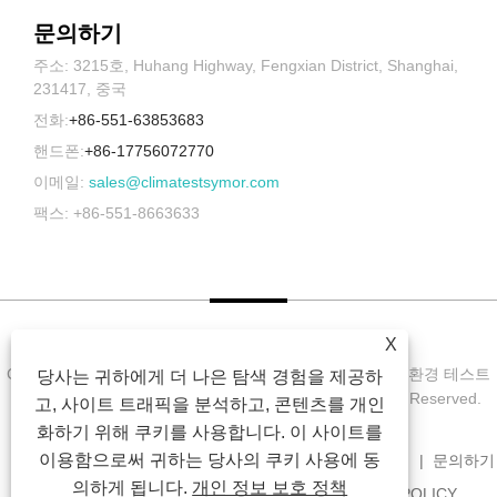
문의하기
주소: 3215호, Huhang Highway, Fengxian District, Shanghai,
231417, 중국
전화:
+86-551-63853683
핸드폰:
+86-17756072770
이메일:
sales@climatestsymor.com
팩스: +86-551-8663633
X
Copyright © 2022 Symor Instrument Equipment Co., Ltd. 환경 테스트
당사는 귀하에게 더 나은 탐색 경험을 제공하
챔버, 전자 건조 캐비닛, 가속 내후 테스트 챔버 All Rights Reserved.
고, 사이트 트래픽을 분석하고, 콘텐츠를 개인
화하기 위해 쿠키를 사용합니다. 이 사이트를
이용함으로써 귀하는 당사의 쿠키 사용에 동
집
회사 소개
제품
소식
다운로드
문의 보내기
문의하기
의하게 됩니다.
개인 정보 보호 정책
연결
SITEMAP
RSS
XML
PRIVACY POLICY