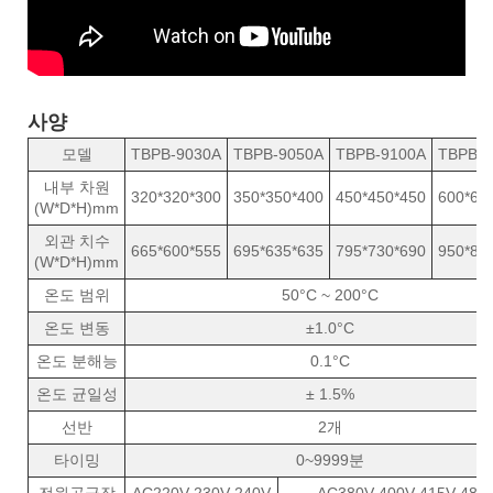
사양
모델
TBPB-9030A
TBPB-9050A
TBPB-9100A
TBPB-9
내부 차원
320*320*300
350*350*400
450*450*450
600*60
(W*D*H)mm
외관 치수
665*600*555
695*635*635
795*730*690
950*88
(W*D*H)mm
온도 범위
50°C ~ 200°C
온도 변동
±1.0°C
온도 분해능
0.1°C
온도 균일성
± 1.5%
선반
2개
타이밍
0~9999분
전원공급장
AC220V 230V 240V
AC380V 400V 415V 480