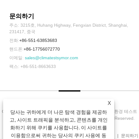
문의하기
주소: 3215호, Huhang Highway, Fengxian District, Shanghai,
231417, 중국
전화:
+86-551-63853683
핸드폰:
+86-17756072770
이메일:
sales@climatestsymor.com
팩스: +86-551-8663633
X
Copyright © 2022 Symor Instrument Equipment Co., Ltd. 환경 테스트
당사는 귀하에게 더 나은 탐색 경험을 제공하
챔버, 전자 건조 캐비닛, 가속 내후 테스트 챔버 All Rights Reserved.
고, 사이트 트래픽을 분석하고, 콘텐츠를 개인
화하기 위해 쿠키를 사용합니다. 이 사이트를
이용함으로써 귀하는 당사의 쿠키 사용에 동
집
회사 소개
제품
소식
다운로드
문의 보내기
문의하기