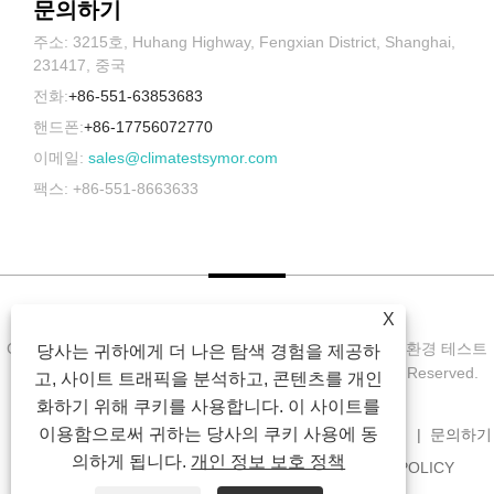
문의하기
주소: 3215호, Huhang Highway, Fengxian District, Shanghai,
231417, 중국
전화:
+86-551-63853683
핸드폰:
+86-17756072770
이메일:
sales@climatestsymor.com
팩스: +86-551-8663633
X
Copyright © 2022 Symor Instrument Equipment Co., Ltd. 환경 테스트
당사는 귀하에게 더 나은 탐색 경험을 제공하
챔버, 전자 건조 캐비닛, 가속 내후 테스트 챔버 All Rights Reserved.
고, 사이트 트래픽을 분석하고, 콘텐츠를 개인
화하기 위해 쿠키를 사용합니다. 이 사이트를
이용함으로써 귀하는 당사의 쿠키 사용에 동
집
회사 소개
제품
소식
다운로드
문의 보내기
문의하기
의하게 됩니다.
개인 정보 보호 정책
연결
SITEMAP
RSS
XML
PRIVACY POLICY