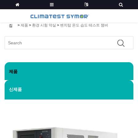
>
제품
>
환경 시험 약실
>
벤치탑 온도 습도 테스트 챔버
집
제품
신제품