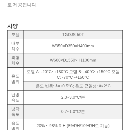
로 제공됩니다.
사양
모델
TGDJS-50T
내부
W350×D350×H400mm
치수
외형
W600×D1350×H1100mm
치수
모델 A: -20°C~+150°C 모델 B: -40°C~+150°C 모델
온도
C: -70°C~+150°C
범위
온도 변동: â¤±0.5°C; 온도 균일성: â¤2°C
난방
2.0~3.0°C/분
속도
냉각
0.7~1.0°C/분
속도
습도
20% ~ 98% R.H (5%RH/10%RH도 가능)
범위