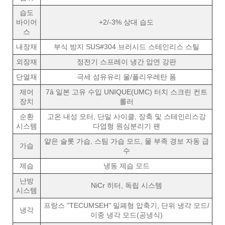
습도
바이어
+2/-3% 상대 습도
스
내장재
부식 방지 SUS#304 브러시드 스테인리스 스틸
외장재
정전기 스프레이 냉간 압연 강판
단열재
극세 섬유유리 울/폴리우레탄 폼
제어
7â 일본 고유 수입 UNIQUE(UMC) 터치 스크린 컨트
장치
롤러
순환
고온 내성 모터, 단일 사이클, 장축 및 스테인리스강
시스템
다엽형 원심분리기 팬
얕은 슬롯 가습, 스팀 가습 모드, 물 부족 경보 자동 급
가습
수
제습
냉동 제습 모드
난방
NiCr 히터, 독립 시스템
시스템
프랑스 "TECUMSEH" 밀폐형 압축기, 단위 냉각 모드/
냉각
이중 냉각 모드(공냉식)