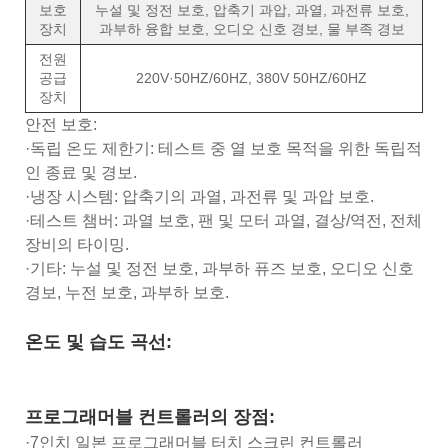
보호
누설 및 정전 보호, 압축기 과압, 과열, 과전류 보호,
장치
과부하 융합 보호, 오디오 신호 경보, 물 부족 경보
전원
공급
220V·50HZ/60HZ, 380V 50HZ/60HZ
장치
안전 보호:
·독립 온도 제한기: 테스트 중 열 보호 목적을 위한 독립적
인 종료 및 경보.
·냉장 시스템: 압축기의 과열, 과전류 및 과압 보호.
·테스트 챔버: 과열 보호, 팬 및 모터 과열, 결상/역전, 전체
장비의 타이밍.
·기타: 누설 및 정전 보호, 과부하 퓨즈 보호, 오디오 신호
경보, 누전 보호, 과부하 보호.
온도 및 습도 곡선:
프로그래머블 컨트롤러의 장점:
·7인치 일본 프로그래머블 터치 스크린 컨트롤러