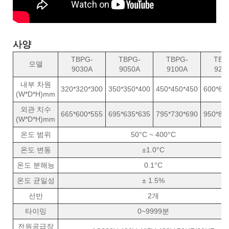
사양
TBPG-
TBPG-
TBPG-
TBP
모델
9030A
9050A
9100A
920
내부 차원
320*320*300
350*350*400
450*450*450
600*60
(W*D*H)mm
외관 치수
665*600*555
695*635*635
795*730*690
950*88
(W*D*H)mm
온도 범위
50°C ~ 400°C
온도 변동
±1.0°C
온도 분해능
0.1°C
온도 균일성
± 1.5%
선반
2개
타이밍
0~9999분
전원공급장