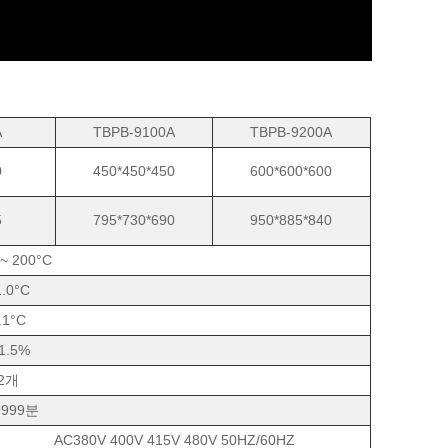
A
TBPB-9100A
TBPB-9200A
0
450*450*450
600*600*600
5
795*730*690
950*885*840
 ~ 200°C
1.0°C
.1°C
 1.5%
2개
9999분
AC380V 400V 415V 480V 50HZ/60HZ