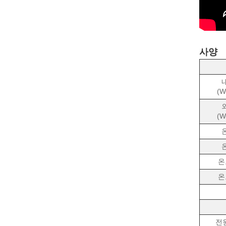
사양
(W
(W
온
온
전