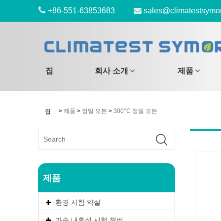
+86-551-63853683
sales@climatestsymo
집
회사 소개
제품
>
제품
>
정밀 오븐
>
300°C 정밀 오븐
집
제품
환경 시험 약실
가속 내후성 시험 챔버