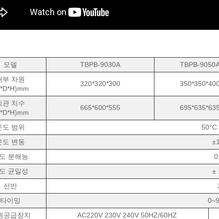
모델
TBPB-9030A
TBPB-9050
내부 차원
320*320*300
350*350*40
*D*H)mm
외관 치수
665*600*555
695*635*63
*D*H)mm
온도 범위
50°C
온도 변동
±
도 분해능
0
도 균일성
±
선반
타이밍
0~
원공급장치
AC220V 230V 240V 50HZ/60HZ