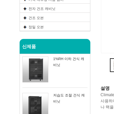
전자 건조 캐비닛
건조 오븐
정밀 오븐
신제품
1%RH 이하 건식 캐
비닛
설명
Clim
저습도 조절 건식 캐
사용하여
비닛
나 랙을