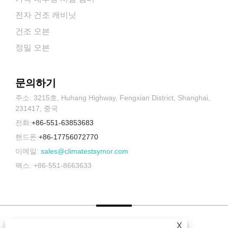
전자 건조 캐비닛
건조 오븐
정밀 오븐
문의하기
주소: 3215호, Huhang Highway, Fengxian District, Shanghai,
231417, 중국
전화:
+86-551-63853683
핸드폰:
+86-17756072770
이메일:
sales@climatestsymor.com
팩스: +86-551-8663633
X