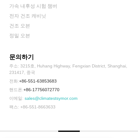
가속 내후성 시험 챔버
전자 건조 캐비닛
건조 오븐
정밀 오븐
문의하기
주소: 3215호, Huhang Highway, Fengxian District, Shanghai,
231417, 중국
전화:
+86-551-63853683
핸드폰:
+86-17756072770
이메일:
sales@climatestsymor.com
팩스: +86-551-8663633