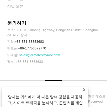
정밀 오븐
문의하기
주소: 3215호, Huhang Highway, Fengxian District, Shanghai,
231417, 중국
전화:
+86-551-63853683
핸드폰:
+86-17756072770
이메일:
sales@climatestsymor.com
팩스: +86-551-8663633
X
Copyright © 2022 Symor Instrument Equipment Co., Ltd. 환경 테스트
당사는 귀하에게 더 나은 탐색 경험을 제공하
챔버, 전자 건조 캐비닛, 가속 내후 테스트 챔버 All Rights Reserved.
고, 사이트 트래픽을 분석하고, 콘텐츠를 개인