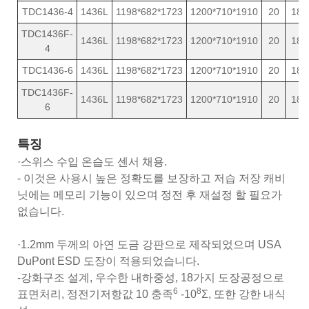
TDC1436-4
1436L
1198*682*1723
1200*710*1910
20
189
TDC1436F-
1436L
1198*682*1723
1200*710*1910
20
189
4
TDC1436-6
1436L
1198*682*1723
1200*710*1910
20
189
TDC1436F-
1436L
1198*682*1723
1200*710*1910
20
189
6
특징
·스위스 수입 온습도 센서 채용.
- 이것은 사용시 높은 정확도를 보장하고 저습 저장 캐비
닛에는 메모리 기능이 있으며 정전 후 재설정 할 필요가
없습니다.
·1.2mm 두께의 아연 도금 강판으로 제작되었으며 USA
DuPont ESD 도장이 적용되었습니다.
-강화구조 설계, 우수한 내하중성, 18가지 도장공정으로
6
8
표면처리, 정전기저항값 10 충족
-10
Σ, 또한 강한 내식