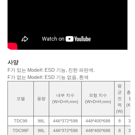
사양
F가 있는 Mode#: ESD 기능, 진한 파란색.
F가 없는 Mode#: ESD 기능 없음, 흰색
평
균
총중
내부 치수
외형 치수
모델
용량
전
량
(W×D×H,mm)
(W×D×H,mm)
력
(KG
(W)
TDC98
98L
446*372*598
448*400*688
8
31
TDC98F
98L
446*372*598
448*400*688
8
31