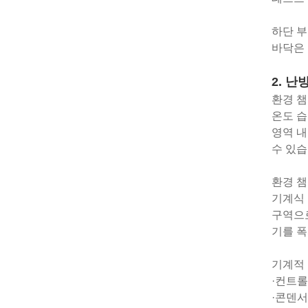
하단 부
바닥은 
2. 난
환경 챔
온도 습
영역 내
수 있습
환경 챔
기계식 
구역으로
기를 폭
기계적 
·컨트롤
·콘덴서