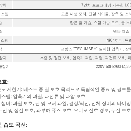
장치
7인치 프로그래밍 가능한 LC
시스템
고온 내성 모터, 단일 사이클, 장축 및 
습
얕은 홈 가습, 스팀 가습 모드, 물 
습
냉동 제습
시스템
NiCr 히터, 
각
프랑스 "TECUMSEH" 밀폐형 압축기, 
장치
누출 및 정전 보호, 압축기 과압, 과열, 과전류 보호, 
급장치
220V·50HZ/60HZ,38
보호:
온도 제한기: 테스트 중 열 보호 목적으로 독립적인 종료 및 경보
시스템: 압축기의 과열, 과전류 및 과압 보호.
 챔버: 과열 보호, 팬 및 모터 과열, 결상/역전, 전체 장비의 타이밍
 누전 및 정전 보호, 과부하 퓨즈 보호, 오디오 신호 경보, 누전 보호
 습도 곡선: