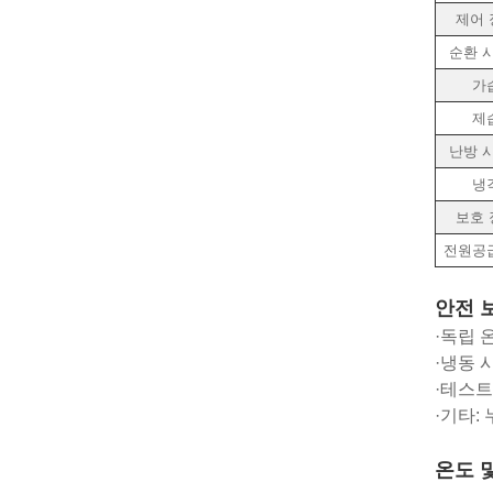
제어 
순환 
가
제
난방 
냉
보호 
전원공
안전 
·독립 
·냉동 
·테스트
·기타:
온도 및