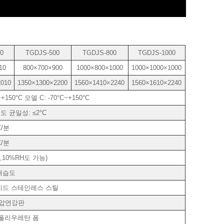
0
TGDJS-500
TGDJS-800
TGDJS-1000
10
800×700×900
1000×800×1000
1000×1000×1000
2010
1350×1300×2200
1560×1410×2240
1560×1610×2240
+150°C 모델 C: -70°C~+150°C
온도 균일성: ≤2°C
C/분
C/분
H,10%RH도 가능)
상대습도
러시드 스테인레스 스틸
압연강판
 폴리우레탄 폼