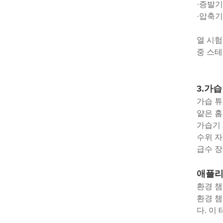
·증발기
·압축기
열 시험
중 스테
3.가
가습 튜
얕은 홈
가습기 제
수위 자
급수 장
애플리
환경 챔
환경 챔
다. 이