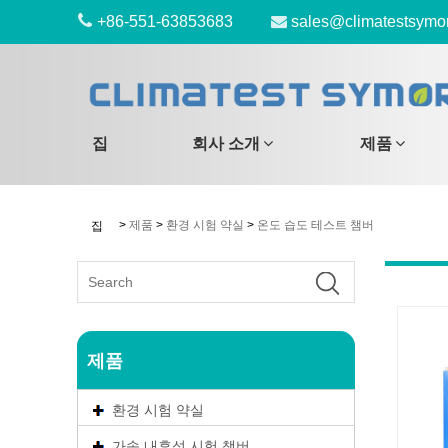
+86-551-63853683
sales@climatestsymo
집
회사 소개
제품
>
제품
>
환경 시험 약실
>
온도 습도 테스트 챔버
집
제품
환경 시험 약실
가속 내후성 시험 챔버