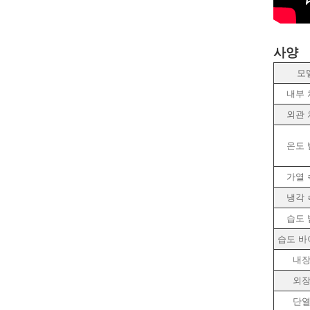
사양
모
내부 
외관 
온도 
가열 
냉각 
습도 
습도 바
내
외
단