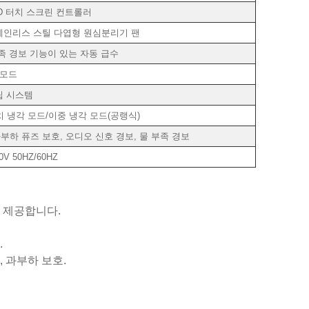
D 터치 스크린 컨트롤러
스테인리스 스틸 다엽형 원심분리기 팬
부족 경보 기능이 있는 자동 급수
 모드
독립 시스템
장치 냉각 모드/이중 냉각 모드(공랭식)
과부하 퓨즈 보호, 오디오 신호 경보, 물 부족 경보
0V 50HZ/60HZ
를 제공합니다.
.
, 과부하 보호.