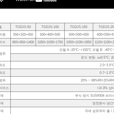
델
TGDJS-50
TGDJS-100
TGDJS-150
TGDJS-25
차원
350×320×450
500×400×500
500×500×600
600×500×8
치수
950×950×1400
1050×1030×1750
1050×1100×1850
1120×1100×
모델 A:-20°C~+150°C 모델 B: -40°C~
범위
온도 변동: ≤±0.5°C; 
속도
2.0~3.0°
속도
0.7~1.0°
범위
20% ~ 98%RH (5%R
이어스
+2/-3% 
장재
부식 방지 SUS#304 브
장재
정전분사 냉간
열재
극세 섬유유리 울 /