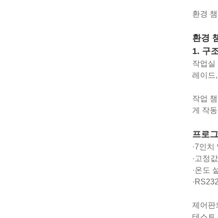
환경 챔
환경 
1. 구
작업실 
레이드,
작업 챔
게 작동
프로그
·7인치
·고정값
·온도 
·RS2
제어판의
테스트 