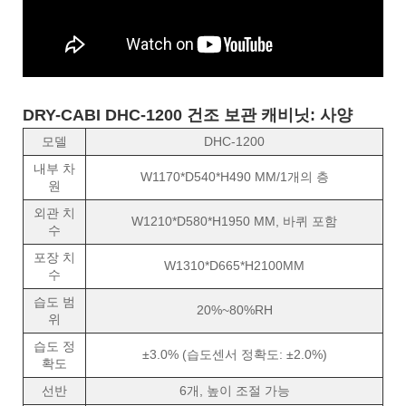
DRY-CABI DHC-1200 건조 보관 캐비닛: 사양
모델
DHC-1200
내부 차
W1170*D540*H490 MM/1개의 층
원
외관 치
W1210*D580*H1950 MM, 바퀴 포함
수
포장 치
W1310*D665*H2100MM
수
습도 범
20%~80%RH
위
습도 정
±3.0% (습도센서 정확도: ±2.0%)
확도
선반
6개, 높이 조절 가능