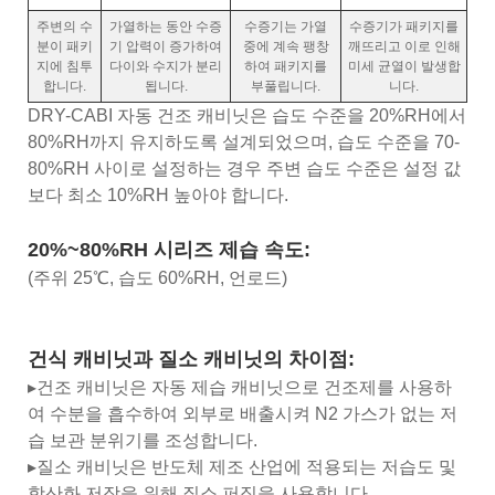
주변의 수
가열하는 동안 수증
수증기는 가열
수증기가 패키지를
분이 패키
기 압력이 증가하여
중에 계속 팽창
깨뜨리고 이로 인해
지에 침투
다이와 수지가 분리
하여 패키지를
미세 균열이 발생합
합니다.
됩니다.
부풀립니다.
니다.
DRY-CABI 자동 건조 캐비닛은 습도 수준을 20%RH에서
80%RH까지 유지하도록 설계되었으며, 습도 수준을 70-
80%RH 사이로 설정하는 경우 주변 습도 수준은 설정 값
보다 최소 10%RH 높아야 합니다.
20%~80%RH 시리즈 제습 속도:
(주위 25℃, 습도 60%RH, 언로드)
건식 캐비닛과 질소 캐비닛의 차이점:
▸건조 캐비닛은 자동 제습 캐비닛으로 건조제를 사용하
여 수분을 흡수하여 외부로 배출시켜 N2 가스가 없는 저
습 보관 분위기를 조성합니다.
▸질소 캐비닛은 반도체 제조 산업에 적용되는 저습도 및
항산화 저장을 위해 질소 퍼징을 사용합니다.