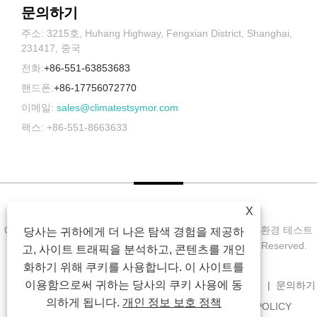
문의하기
주소: 3215호, Huhang Highway, Fengxian District, Shanghai,
231417, 중국
전화:
+86-551-63853683
핸드폰:
+86-17756072770
이메일:
sales@climatestsymor.com
팩스: +86-551-8663633
X
Copyright © 2022 Symor Instrument Equipment Co., Ltd. 환경 테스트
당사는 귀하에게 더 나은 탐색 경험을 제공하
챔버, 전자 건조 캐비닛, 가속 내후 테스트 챔버 All Rights Reserved.
고, 사이트 트래픽을 분석하고, 콘텐츠를 개인
화하기 위해 쿠키를 사용합니다. 이 사이트를
이용함으로써 귀하는 당사의 쿠키 사용에 동
집
회사 소개
제품
소식
다운로드
문의 보내기
문의하기
의하게 됩니다.
개인 정보 보호 정책
연결
SITEMAP
RSS
XML
PRIVACY POLICY