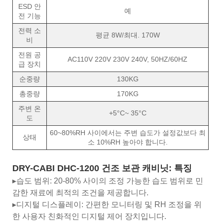
ESD 안
예
전 기능
전력 소
평균 8W/최대. 170W
비
전원 공
AC110V 220V 230V 240V, 50HZ/60HZ
급 장치
순중량
130KG
총중량
170KG
주변 온
+5°C~ 35°C
도
60~80%RH 사이에서는 주변 습도가 설정값보다 최
상태
소 10%RH 높아야 합니다.
DRY-CABI DHC-1200 건조 보관 캐비닛:
특징
▸습도 범위: 20-80% 사이의 조정 가능한 습도 범위로 민
감한 재료에 최적의 조건을 제공합니다.
▸디지털 디스플레이: 간편한 모니터링 및 RH 조정을 위
한 사용자 친화적인 디지털 제어 장치입니다.