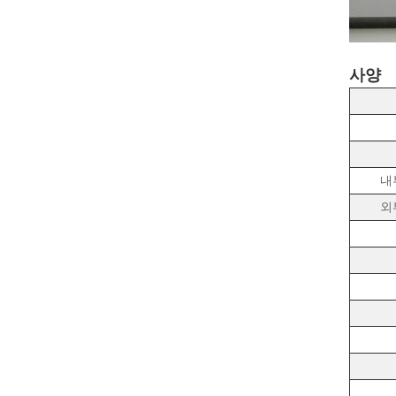
사양
내
외