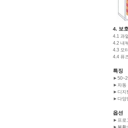
4. 보
4.1 과
4.2 
4.3 
4.4 퓨
특징
►50~
►자동 
►디지
►다양
옵션
►프로
►불활