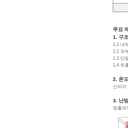
주요 
1. 구
1.1 
1.2 외
1.3 단
1.4 
2. 온
산되어 
3. 난
방출되