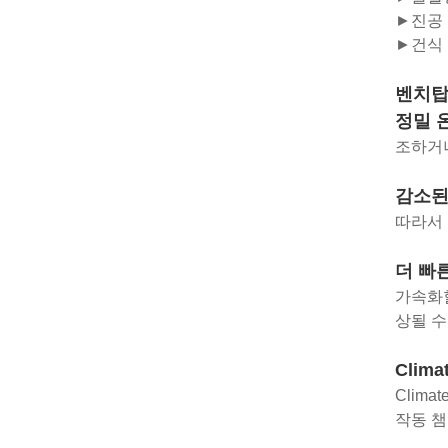
►진공 펌
►건식
벤치탑
정밀 
조하거나
감소된
따라서 
더 빠른
가속화할
상될 수
Clim
Clim
작동 챔