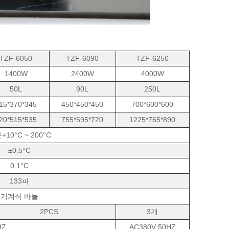
TZF-6050
TZF-6090
TZF-6250
1400W
2400W
4000W
50L
90L
250L
15*370*345
450*450*450
700*600*600
20*515*535
755*595*720
1225*765*890
+10°C ~ 200°C
±0.5°C
0.1°C
133파
기계식 바늘
2PCS
3개
HZ
AC380V 50HZ