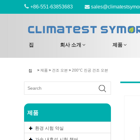
+86-551-63853683
sales@climatestsymo
집
회사 소개
제품
>
제품
>
건조 오븐
>
200°C 진공 건조 오븐
집
제품
환경 시험 약실
가속 내후성 시험 챔버