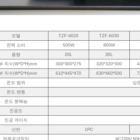
모델
TZF-6020
TZF-6030
전력 소비
500W
800W
용량
20L
30L
부 치수(W*D*H)mm
300*300*275
320*320*300
4
부 치수(W*D*H)mm
610*445*470
630*460*500
7
온도 범위
상온
온도 변동
온도 분해능
진공도
진공 게이지
선반
1PC
전원공급장치
AC220V 50