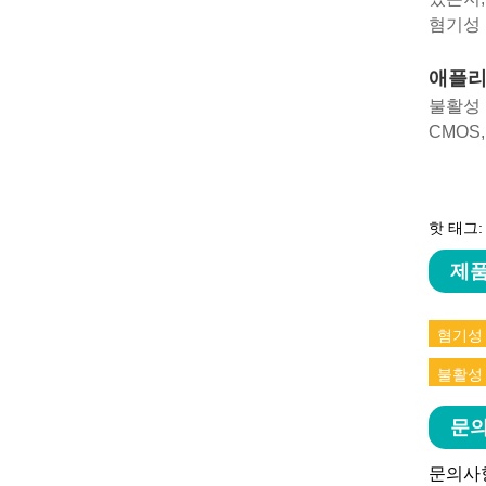
혐기성 
애플
불활성 
CMOS,
핫 태그:
제품
혐기성
불활성
문의
문의사항