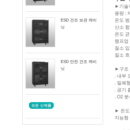
►기술
용량 :
온도 범위
ESD 건조 보관 캐비
산소 함량
닛
온도 균일
램프업 
질소 입
질소 흐름
ESD 안전 건조 캐비
닛
►구조
. 내부
. 밀폐
. 공기
. O2
모든 신제품
► 온도
지능형 