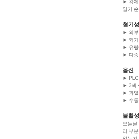
► 강제
열기 순
혐기성
► 외부
► 혐기
► 유량
► 다중
옵션
► PL
► 3색
► 과열
► 수동
불활성
오늘날 
리 부분
었는지,