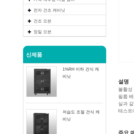
전자 건조 캐비닛
건조 오븐
정밀 오븐
신제품
1%RH 이하 건식 캐
비닛
설명
불활성 
필름 베
실과 같
테스트에
저습도 조절 건식 캐
비닛
주요 