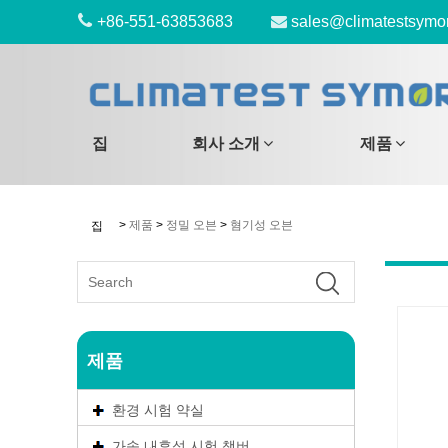
+86-551-63853683
sales@climatestsymo
집
회사 소개
제품
>
제품
>
정밀 오븐
>
혐기성 오븐
집
제품
환경 시험 약실
가속 내후성 시험 챔버